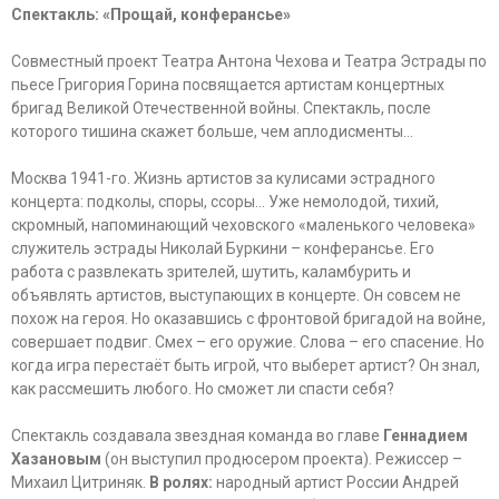
Спектакль:
«Прощай, конферансье»
Совместный проект Театра Антона Чехова и Театра Эстрады по
пьесе Григория Горина посвящается артистам концертных
бригад Великой Отечественной войны. Спектакль, после
которого тишина скажет больше, чем аплодисменты…
Москва 1941-го. Жизнь артистов за кулисами эстрадного
концерта: подколы, споры, ссоры... Уже немолодой, тихий,
скромный, напоминающий чеховского «маленького человека»
служитель эстрады Николай Буркини – конферансье. Его
работа с развлекать зрителей, шутить, каламбурить и
объявлять артистов, выступающих в концерте. Он совсем не
похож на героя. Но оказавшись с фронтовой бригадой на войне,
совершает подвиг. Смех – его оружие. Слова – его спасение. Но
когда игра перестаёт быть игрой, что выберет артист? Он знал,
как рассмешить любого. Но сможет ли спасти себя?
Спектакль создавала звездная команда во главе
Геннадием
Хазановым
(он выступил продюсером проекта). Режиссер –
Михаил Цитриняк.
В ролях:
народный артист России Андрей