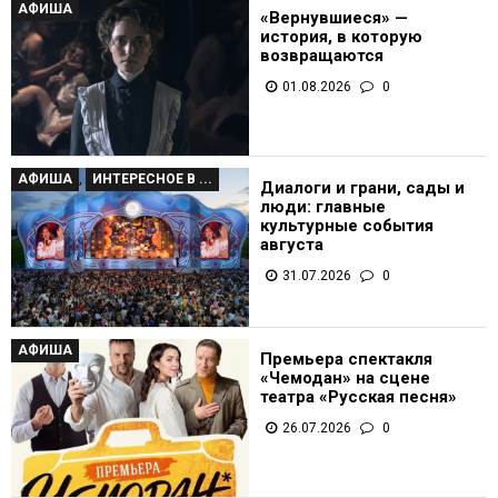
АФИША
«Вернувшиеся» —
история, в которую
возвращаются
01.08.2026
0
АФИША
,
ИНТЕРЕСНОЕ В ...
Диалоги и грани, сады и
люди: главные
культурные события
августа
31.07.2026
0
АФИША
Премьера спектакля
«Чемодан» на сцене
театра «Русская песня»
26.07.2026
0