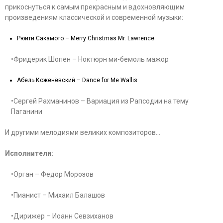
прикоснуться к самым прекрасным и вдохновляющим
произведениям классической и современной музыки:
Рюити Сакамото – Merry Christmas Mr. Lawrence
•Фридерик Шопен – Ноктюрн ми-бемоль мажор
Абель Коженёвский – Dance for Me Wallis
•Сергей Рахманинов – Вариация из Рапсодии на тему
Паганини
И другими мелодиями великих композиторов…
Исполнители:
•Орган – Федор Морозов
•Пианист – Михаил Балашов
•Дирижер – Иоанн Севзиханов