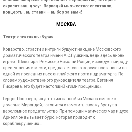
скрасят ваш досуг. Вариаций множество: спектакли,
концерты, выставки — выбор за вами!
МОСКВА
Театр: спектакль «Буря»
Коварство, страсти и интриги бушуют на сцене Московского
драматического театра имени А.С.Пушкина, ведь здесь вновь
играют Шекспира! Режиссер Николай Рощин, исследуя природу
преступления и мести, предлагает свою версию постановки по
одной из последних пьес английского поэта и драматурга. По
словам художественного руководителя театра, Евгения
Писарева, это будет настоящий «гимн прощению».
Герцог Просперо, когда-то изгнанный из Милана вместе с
дочерью Мирандой, готовится отомстить своему брату за
вероломное предательство. При помощи магических чар и духа
Ариэля он вызывает бурю, которая приводит к
кораблекрушению…