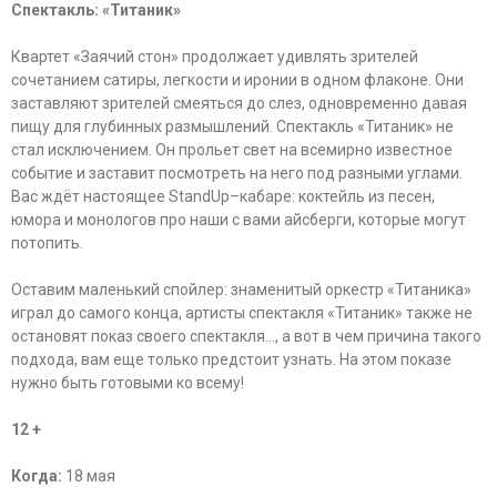
Спектакль: «Титаник»
Квартет «Заячий стон» продолжает удивлять зрителей
сочетанием сатиры, легкости и иронии в одном флаконе. Они
заставляют зрителей смеяться до слез, одновременно давая
пищу для глубинных размышлений. Спектакль «Титаник» не
стал исключением. Он прольет свет на всемирно известное
событие и заставит посмотреть на него под разными углами.
Вас ждёт настоящее StandUp–кабаре: коктейль из песен,
юмора и монологов про наши с вами айсберги, которые могут
потопить.
Оставим маленький спойлер: знаменитый оркестр «Титаника»
играл до самого конца, артисты спектакля «Титаник» также не
остановят показ своего спектакля…, а вот в чем причина такого
подхода, вам еще только предстоит узнать. На этом показе
нужно быть готовыми ко всему!
12 +
Когда:
18 мая