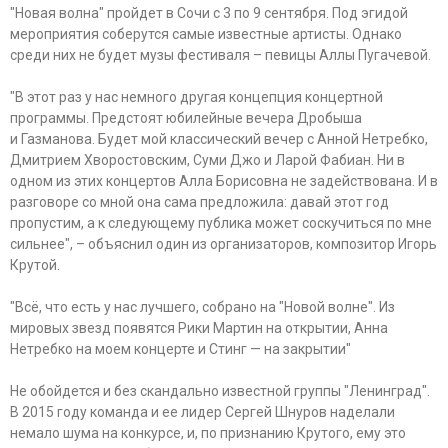
"Новая волна" пройдет в Сочи с 3 по 9 сентября. Под эгидой
мероприятия соберутся самые известные артисты. Однако
среди них не будет музы фестиваля – певицы Аллы Пугачевой.
"В этот раз у нас немного другая концепция концертной
программы. Предстоят юбилейные вечера Дробыша
и Газманова. Будет мой классический вечер с Анной Нетребко,
Дмитрием Хворостовским, Суми Джо и Ларой Фабиан. Ни в
одном из этих концертов Алла Борисовна не задействована. И в
разговоре со мной она сама предложила: давай этот год
пропустим, а к следующему публика может соскучиться по мне
сильнее", – объяснил один из организаторов, композитор Игорь
Крутой.
"Всё, что есть у нас лучшего, собрано на "Новой волне". Из
мировых звезд появятся Рики Мартин на открытии, Анна
Нетребко на моем концерте и Стинг — на закрытии"
Не обойдется и без скандально известной группы "Ленинград".
В 2015 году команда и ее лидер Сергей Шнуров наделали
немало шума на конкурсе, и, по признанию Крутого, ему это