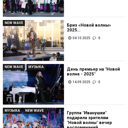
NEW WAVE
Бриз «Новой волны»
2025…
04.10.2025
0
NEW WAVE
,
МУЗЫКА
День премьер на "Новой
волне - 2025"
14.09.2025
0
МУЗЫКА
,
NEW WAVE
Группа "Иванушки"
подарила зрителям
"Новой волны" вечер
воспоминаний