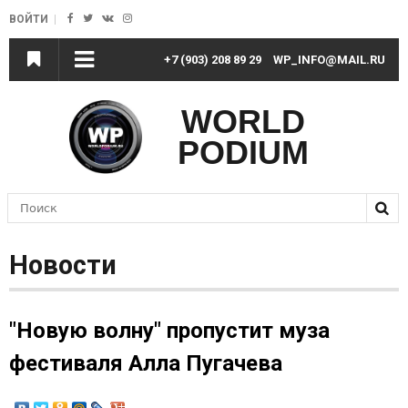
Jump to Navigation
ВОЙТИ
+7 (903) 208 89 29
WP_INFO@MAIL.RU
WORLD
PODIUM
П
Форма поиска
Новости
"Новую волну" пропустит муза
фестиваля Алла Пугачева