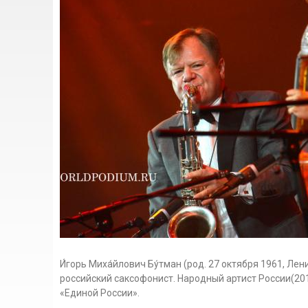
И́горь Миха́йлович Бу́тман (род. 27 октября 1961, Ле
российский саксофонист. Народный артист России(201
«Единой России».