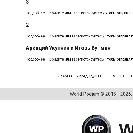
3
Подробнее
о 3
Войдите
или
зарегистрируйтесь
, чтобы отправл
2
Подробнее
о 2
Войдите
или
зарегистрируйтесь
, чтобы отправл
Аркадий Укупник и Игорь Бутман
Подробнее
о Аркадий Укупник и Игорь Бутман
Войдите
или
зарегистрируйтесь
, чтобы отправл
Страницы
« первая
‹ предыдущая
…
9
10
11
World Podium © 2015 - 2026
W